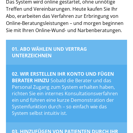
Das System wird online gestartet, ohne unnötige
Treffen und Vereinbarungen. Heute kaufen Sie Ihr
Abo, erarbeiten das Verfahren zur Erbringung von
Online-Beratungsleistungen – und morgen beginnen
Sie mit Ihren Online-Wund- und Narbenberatungen.
01. ABO WÄHLEN UND VERTRAG
UNTERZEICHNEN
02. WIR ERSTELLEN IHR KONTO UND FÜGEN
BERATER HINZU
Sobald die Berater und das
Personal Zugang zum System erhalten haben,
richten Sie ein internes Konsultationsverfahren
ein und führen eine kurze Demonstration der
Systemfunktion durch – so einfach wie das
System selbst intuitiv ist.
03. HINZUFÜGEN VON PATIENTEN DURCH IHR